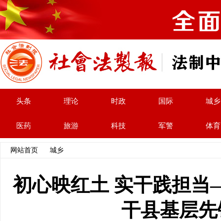
头条
理论
时政
国际
城乡
医药
旅游
科技
军警
体育
网站首页
>>
城乡
>> 文章内容
初心映红土 实干践担当
干县基层先