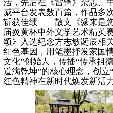
活，先后在《雷锋》杂志、
威平台发表数百篇，作品多
斩获佳绩
——散文《缘来是
届炎黄杯中外文学艺术精英
颂》入选纪念方志敏诞辰相
红色基因，用笔墨抒发家国
文化
”
创始人，传
播
“传承祖
道满乾坤”的核心理念，创立
红色精神在新时代焕发新活