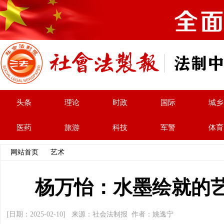
头条
理论
时政
国际
城乡
医药
旅游
科技
军警
体育
网站首页
>>
艺术
>> 文章内容
杨万怡：水墨绘就的
[日期：2025-02-10] 来源：社会法制报 作者：姚逸宁