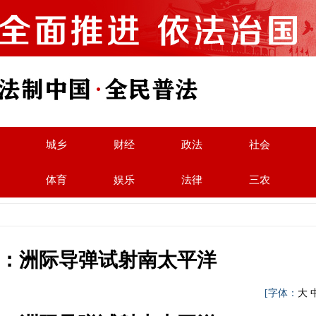
城乡
财经
政法
社会
体育
娱乐
法律
三农
：洲际导弹试射南太平洋
军
[字体：
大