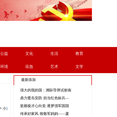
公益
文化
生活
教育
环境
应急
艺术
文学
最新添加
强大的我的国：洲际导弹试射南
鼎力鹭岛安防·担当红色标兵—
瓷都俊才心向党·逐梦强军固国
中
小
]
传承好家风·致敬军妈妈——厦