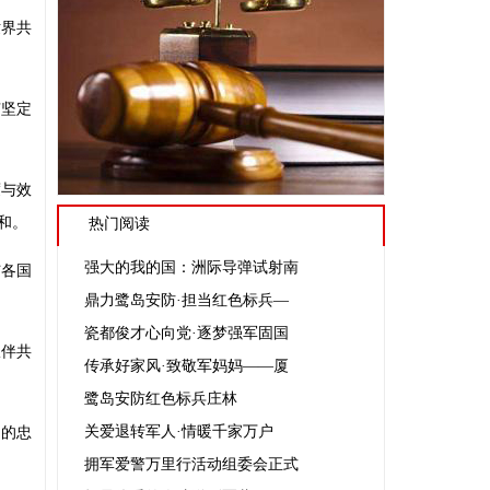
世界共
有坚定
度与效
和。
热门阅读
强大的我的国：洲际导弹试射南
与各国
鼎力鹭岛安防·担当红色标兵—
瓷都俊才心向党·逐梦强军固国
伙伴共
传承好家风·致敬军妈妈——厦
鹭岛安防红色标兵庄林
关爱退转军人·情暖千家万户
国的忠
拥军爱警万里行活动组委会正式