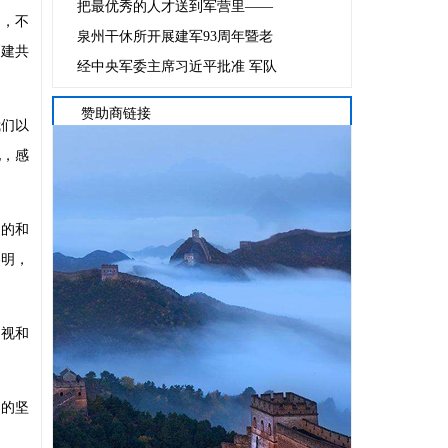
把最优秀的人才送到军营里——
利，不
泉州干休所开展建军93周年暨老
构建共
经中央军委主席习近平批准 军队
赞助商链接
我们以
地，感
享的和
黎明，
珍视和
平的坚