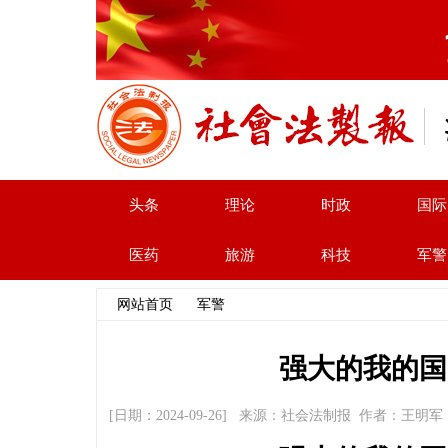
头条
理论
时政
国际
医药
旅游
科技
军警
网站首页
>>
军警
>> 文章内容
强大的我的国
[日期：2024-09-26] 来源：社会法制报 作者：王明