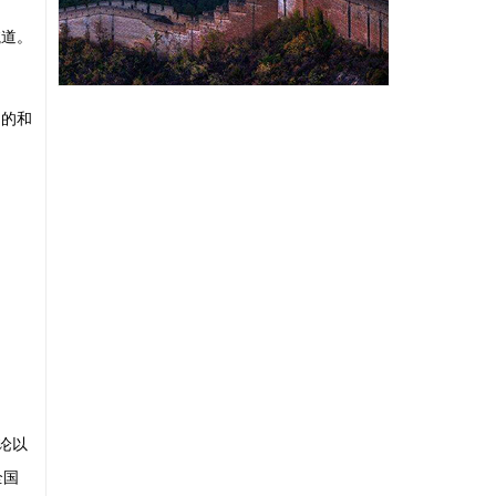
航道。
球的和
论以
全国