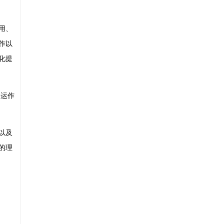
用、
作以
化提
场运作
以及
的理