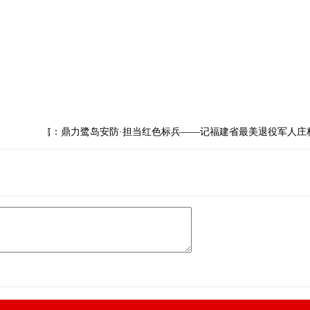
下一篇：鼎力鹭岛安防·担当红色标兵——记福建省最美退役军人庄