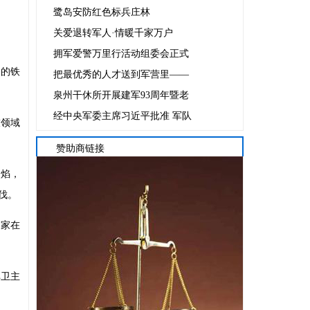
鹭岛安防红色标兵庄林
关爱退转军人·情暖千家万户
拥军爱警万里行活动组委会正式
力的铁
把最优秀的人才送到军营里——
泉州干休所开展建军93周年暨老
经中央军委主席习近平批准 军队
技领域
赞助商链接
火焰，
伐。
国家在
捍卫主