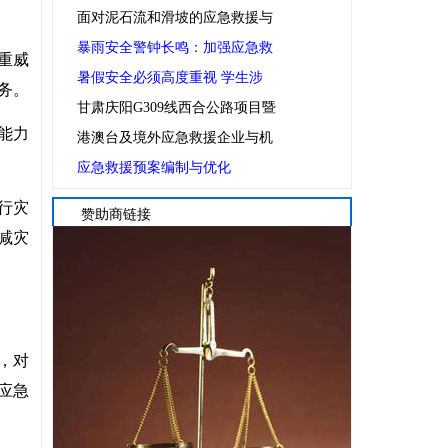
面对泥石流和滑坡的应急救援与
暴雨安全警钟长鸣：加强应急救
重威
暑假安全必须高度重视 学生涉
务。
甘肃庆阳G309线西合公路项目暨
能力
港澳台及境外应急救援企业与机
应急救援预案编制与优化
行灾
赞助商链接
减灾
，对
应急