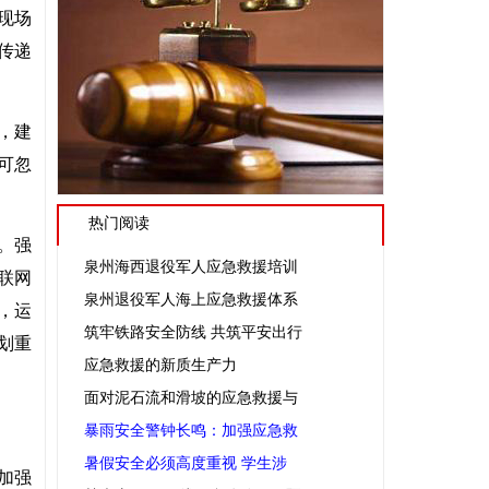
现场
传递
，建
可忽
热门阅读
。强
泉州海西退役军人应急救援培训
联网
泉州退役军人海上应急救援体系
，运
筑牢铁路安全防线 共筑平安出行
划重
应急救援的新质生产力
面对泥石流和滑坡的应急救援与
暴雨安全警钟长鸣：加强应急救
暑假安全必须高度重视 学生涉
加强