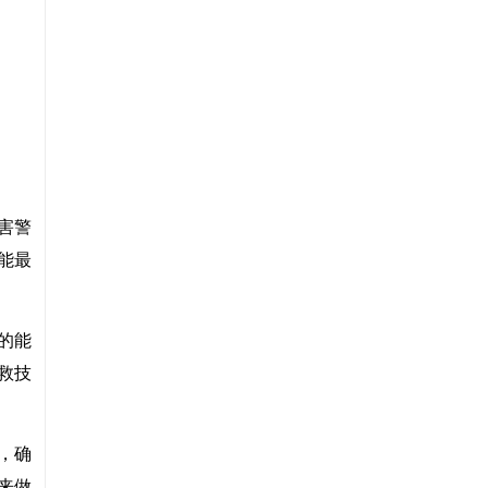
害警
能最
的能
救技
，确
来做