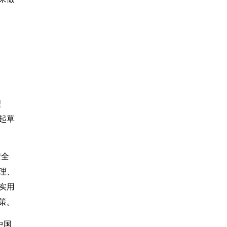
理
起草
安全
理、
实用
策。
中国