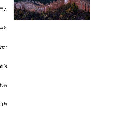
面入
中的
效地
资保
和有
自然