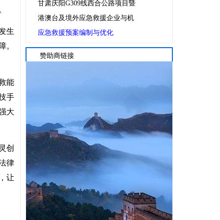
甘肃庆阳G309线西合公路项目暨
。
港澳台及境外应急救援企业与机
发生
应急救援预案编制与优化
障。
赞助商链接
救能
技手
强大
灵创
法律
，让