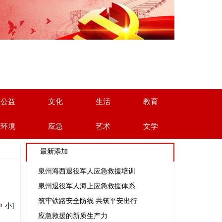
公益
文化
生活
教育
环境
应急
艺术
文学
最新添加
泉州海西退役军人应急救援培训
泉州退役军人海上应急救援体系
筑牢铁路安全防线 共筑平安出行
中
小
]
应急救援的新质生产力