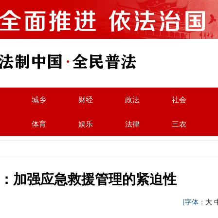
城乡
财经
政法
社会
体育
娱乐
法律
三农
：加强应急救援管理的紧迫性
军
[字体：
大