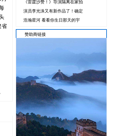
《雷霆沙赞！》导演隔离在家拍
每
演员李光洙又有新作品了！确定
头
浩瀚星河 看看你生日那天的宇
建省
赞助商链接
》