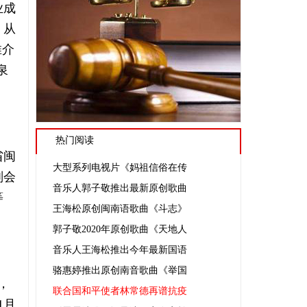
业成
。从
推介
泉
热门阅读
省闽
大型系列电视片《妈祖信俗在传
副会
音乐人郭子敬推出最新原创歌曲
等
王海松原创闽南语歌曲《斗志》
郭子敬2020年原创歌曲《天地人
音乐人王海松推出今年最新国语
骆惠婷推出原创南音歌曲《举国
，
联合国和平使者林常德再谱抗疫
1月