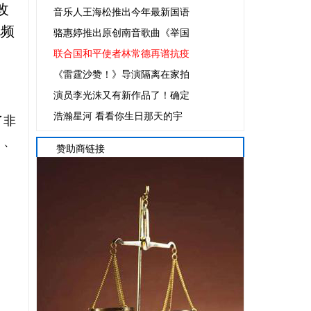
改
音乐人王海松推出今年最新国语
视频
骆惠婷推出原创南音歌曲《举国
联合国和平使者林常德再谱抗疫
《雷霆沙赞！》导演隔离在家拍
演员李光洙又有新作品了！确定
浩瀚星河 看看你生日那天的宇
了非
》、
赞助商链接