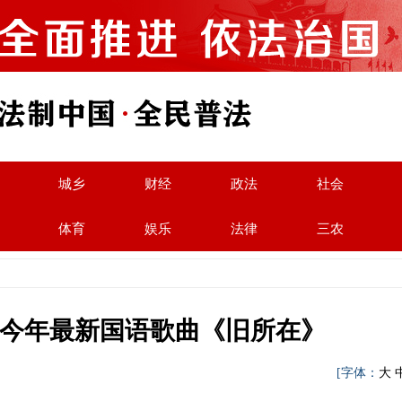
城乡
财经
政法
社会
体育
娱乐
法律
三农
今年最新国语歌曲《旧所在》
泉
[字体：
大