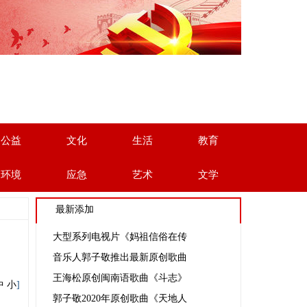
公益
文化
生活
教育
环境
应急
艺术
文学
最新添加
大型系列电视片《妈祖信俗在传
音乐人郭子敬推出最新原创歌曲
王海松原创闽南语歌曲《斗志》
中
小
]
郭子敬2020年原创歌曲《天地人