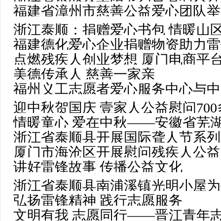
福建省漳州市慈善公益爱心团队举
浙江泰顺：捐赠爱心书包 情暖山
福建德化爱心企业捐赠物资助力雷
点燃残疾人创业梦想 厦门电商平
美德传承人 慈善一家亲
福州义工志愿者爱心服务中心与中
迎中秋贺国庆 壹家人公益慰问70
公益文化
情暖童心 爱在中秋——安徽省芜
浙江省泰顺县开展国际聋人节系列
行安全宣讲进校园活动
厦门市海沧区开展慰问残疾人公益
讲好雷锋故事 传播公益文化
浙江省泰顺县南浦溪镇光明小屋为
弘扬雷锋精神 践行志愿服务
文明有我 志愿同行——晋江青年