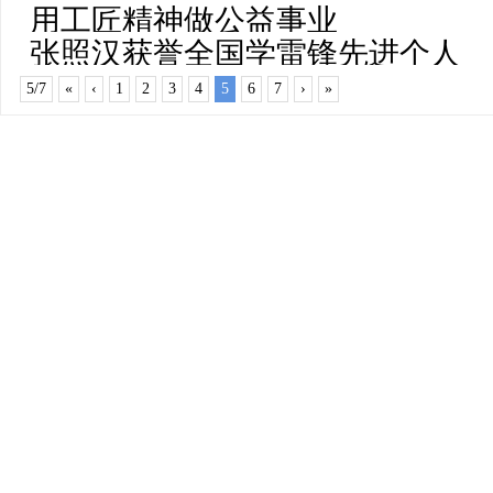
用工匠精神做公益事业
愿服务进社区
张照汉获誉全国学雷锋先进个人
5/7
«
‹
1
2
3
4
5
6
7
›
»