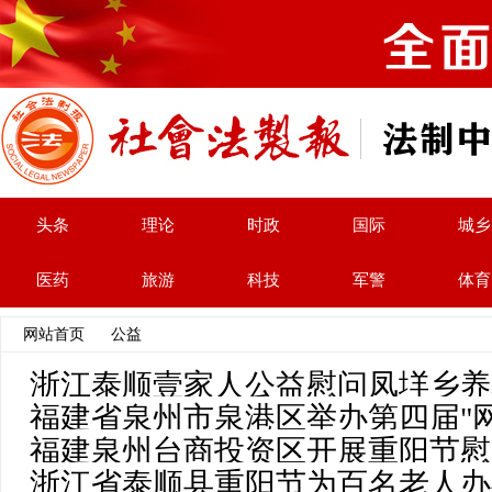
头条
理论
时政
国际
城乡
医药
旅游
科技
军警
体育
网站首页
>>
公益
>> 文章列表
浙江泰顺壹家人公益慰问凤垟乡养
福建省泉州市泉港区举办第四届"
福建泉州台商投资区开展重阳节慰
浙江省泰顺县重阳节为百名老人办