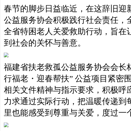
春节的脚步日益临近，在这辞旧迎
公益服务协会积极践行社会责任，全
全省特困老人关爱救助行动，旨在
到社会的关怀与善意。
福建省扶老救孤公益服务协会会长
行福老・迎春帮扶” 公益项目紧密
相关文件精神与指示要求，积极呼
力求通过实际行动，把温暖传递到
里也能感受到尊重与关爱，度过一