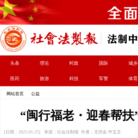
头条
理论
时政
国际
城乡
医药
旅游
科技
军警
体育
网站首页
>>
公益
>> 文章内容
“闽行福老・迎春帮扶
[日期：2025-01-25] 来源：社会法制报 作者：尤培金 申宝文