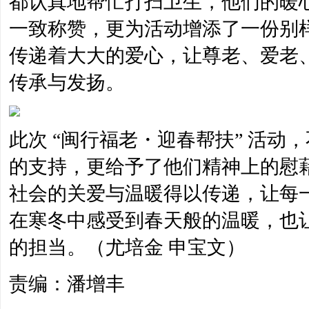
都认真地帮忙打扫卫生，他们的暖
一致称赞，更为活动增添了一份别
传递着大大的爱心，让尊老、爱老
传承与发扬。
此次 “闽行福老・迎春帮扶” 活
的支持，更给予了他们精神上的慰
社会的关爱与温暖得以传递，让每
在寒冬中感受到春天般的温暖，也
的担当。（尤培金 申宝文）
责编：潘增丰